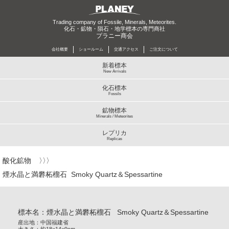
Trading company of Fossile, Minerals, Meteorites.
化石・鉱物・隕石・地学標本の専門商社
プラニー商会
会社概要
ショールーム
交通アクセス
ご注文について
新着標本
New Arrivals
化石標本
Fossils
鉱物標本
Minerals / Meteorites
レプリカ
Replicas
酸化鉱物
煙水晶と満礬柘榴石 Smoky Quartz＆Spessartine
標本名：煙水晶と満礬柘榴石 Smoky Quartz＆Spessartine
産出地：中国福建省
大きさ：約18×14×9cm