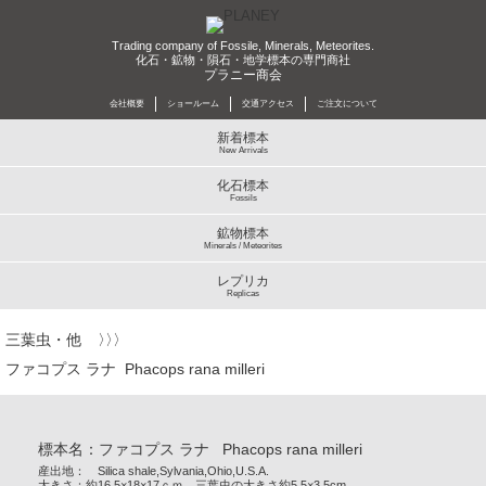
Trading company of Fossile, Minerals, Meteorites.
化石・鉱物・隕石・地学標本の専門商社
プラニー商会
会社概要
ショールーム
交通アクセス
ご注文について
新着標本
New Arrivals
化石標本
Fossils
鉱物標本
Minerals / Meteorites
レプリカ
Replicas
三葉虫・他
ファコプス ラナ Phacops rana milleri
標本名：ファコプス ラナ Phacops rana milleri
産出地： Silica shale,Sylvania,Ohio,U.S.A.
大きさ：約16.5×18×17ｃｍ 三葉虫の大きさ約5.5×3.5cm