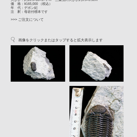
価 格：¥165,000 （税込）
年 代：デボン紀
注 釈：母岩付標本です
>>> ご注文について
画像をクリックまたはタップすると拡大表示します