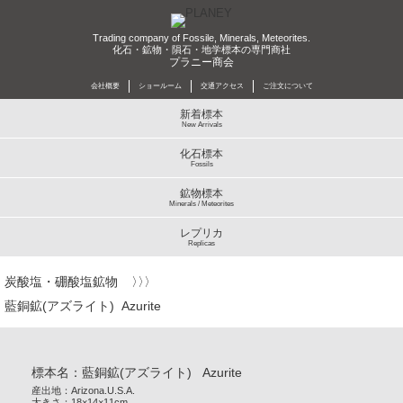
Trading company of Fossile, Minerals, Meteorites.
化石・鉱物・隕石・地学標本の専門商社
プラニー商会
会社概要
ショールーム
交通アクセス
ご注文について
新着標本
New Arrivals
化石標本
Fossils
鉱物標本
Minerals / Meteorites
レプリカ
Replicas
炭酸塩・硼酸塩鉱物
藍銅鉱(アズライト) Azurite
標本名：藍銅鉱(アズライト) Azurite
産出地：Arizona.U.S.A.
大きさ：18×14×11cm